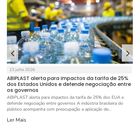
23 julho 2026
ABIPLAST alerta para impactos da tarifa de 25%
X
ca
dos Estados Unidos e defende negociação entre
i
os governos
X
ABIPLAST alerta para impactos da tarifa de 25% dos EUA e
r
a
defende negociação entre governos A indústria brasileira do
X
plástico acompanha com preocupação a aplicação de...
L
Ler Mais