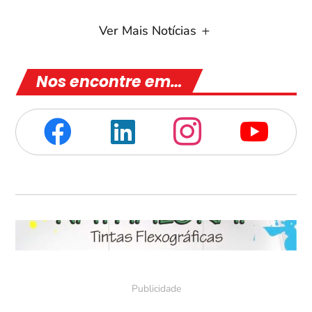
Ver Mais Notícias
Nos encontre em…



