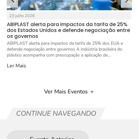
23 julho 2026
ABIPLAST alerta para impactos da tarifa de 25%
X
ca
dos Estados Unidos e defende negociação entre
i
os governos
X
ABIPLAST alerta para impactos da tarifa de 25% dos EUA e
r
a
defende negociação entre governos A indústria brasileira do
X
plástico acompanha com preocupação a aplicação de...
L
Ler Mais
Ver Mais Eventos
CONTINUE NAVEGANDO