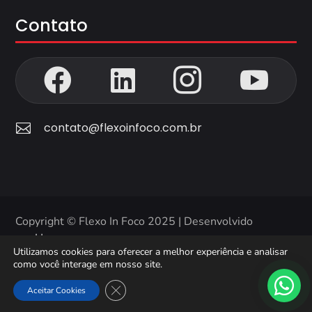
Contato




contato@flexoinfoco.com.br

Copyright © Flexo In Foco 2025 | Desenvolvido
por
Hooma
Utilizamos cookies para oferecer a melhor experiência e analisar
como você interage em nosso site.
PT
Close GDPR Cookie Banner
Aceitar Cookies