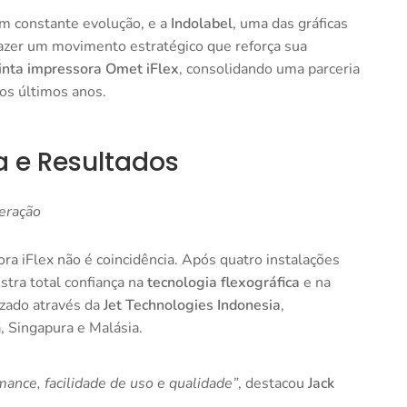
em constante evolução, e a
Indolabel
, uma das gráficas
fazer um movimento estratégico que reforça sua
inta impressora Omet iFlex
, consolidando uma parceria
os últimos anos.
 e Resultados
eração
ra iFlex não é coincidência. Após quatro instalações
tra total confiança na
tecnologia flexográfica
e na
izado através da
Jet Technologies Indonesia
,
, Singapura e Malásia.
ance, facilidade de uso e qualidade”
, destacou
Jack