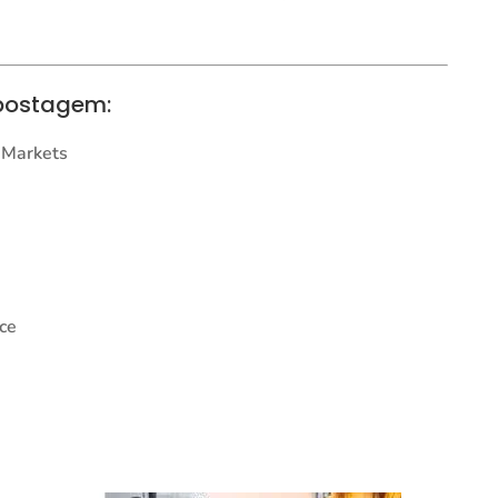
 postagem:
d Markets
nce