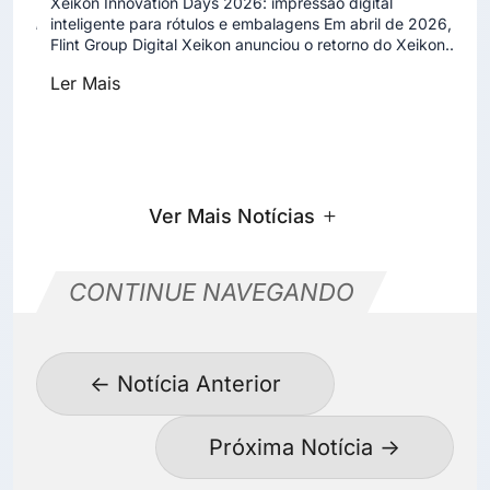
Xeikon Innovation Days 2026: impressão digital
EUA
inteligente para rótulos e embalagens Em abril de 2026, a
XS
Flint Group Digital Xeikon anunciou o retorno do Xeikon...
cha
for
Ler Mais
fle
Le
Ver Mais Notícias
CONTINUE NAVEGANDO
←
Notícia Anterior
Próxima Notícia
→