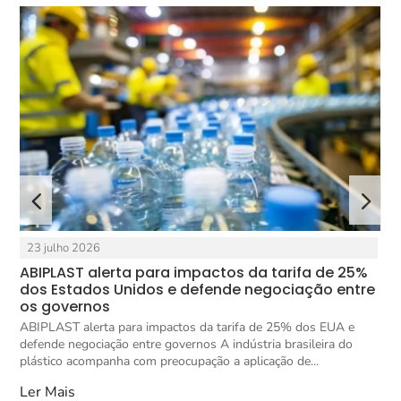
23 julho 2026
ABIPLAST alerta para impactos da tarifa de 25%
X
ca
dos Estados Unidos e defende negociação entre
i
os governos
X
ABIPLAST alerta para impactos da tarifa de 25% dos EUA e
r
a
defende negociação entre governos A indústria brasileira do
X
plástico acompanha com preocupação a aplicação de...
L
Ler Mais